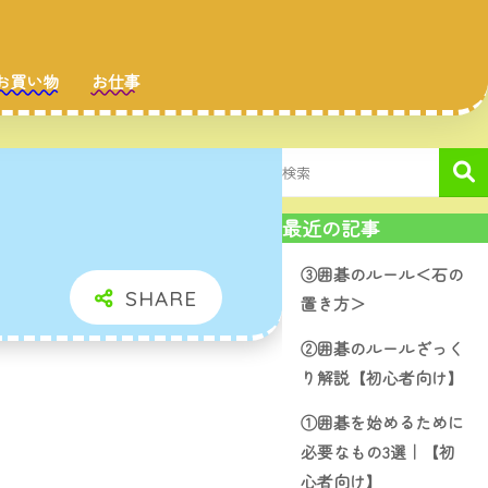
お買い物
お仕事
最近の記事
③囲碁のルール＜石の
置き方＞
②囲碁のルールざっく
り解説【初心者向け】
①囲碁を始めるために
必要なもの3選｜【初
心者向け】