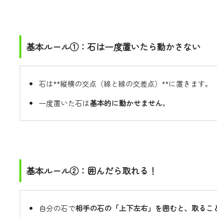
基本ルール①：石は一度置いたら動かさない
石は**縦横の交点（線と線の交差点）**に置きます。
一度置いた石は
基本的に動かせません
。
基本ルール②：囲んだら取れる！
自分の石で
相手の石の「上下左右」を囲むと、取るこ